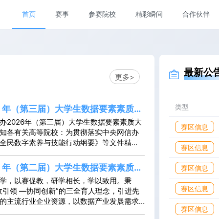
首页
赛事
参赛院校
精彩瞬间
合作伙伴
最新公
更多>
类型
26 年（第三届）大学生数据要素素质大
办2026年（第三届）大学生数据要素素质大
质大赛
赛区信息
知各有关高等院校：为贯彻落实中央网信办
全民数字素养与技能行动纲要》等文件精
赛决赛在江西财经大学举行。全国统计教材编审委员会副主任委员
赛区信息
升大学生数字素养水平，推进数据技术与各
学教授蒋萍，江西财经大学罗良清教授，南昌大学副校长平卫英
合发展，在大学生中倡导学习、应用数据技
25 年（第二届）大学生数据要素素质大
赛区信息
好氛围，提高各专业领域大学生的数据采
学，以赛促教，研学相长，学以致用。秉
据分析、数据应用能力，协助企业、政府部
赛区信息
政引领 —协同创新”的三全育人理念，引进先
实际问题，全国数据工程教学联盟于2024年
的主流行业企业资源，以数据产业发展需求
办了两届大学生数据要素素质大赛。为体现
赛区信息
，融“产、学、研、用、教、赛”为一体，提升
念，彰显大赛水平，营造公平、公开、公正