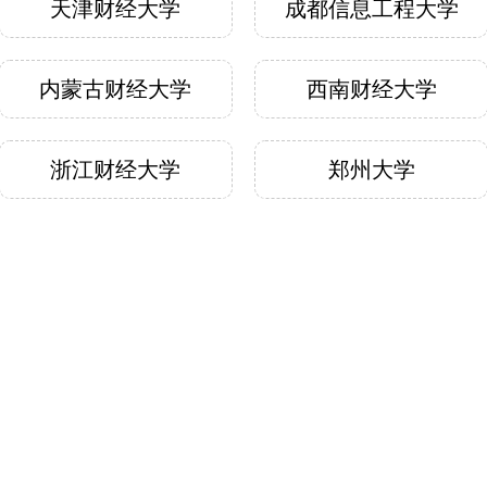
天津财经大学
成都信息工程大学
费。3. 报名平台：参赛队伍需通过大赛指定
ttps://datawhat.cn）进行报名和作品提
赛队队长代表队伍注册账号，填写所有参赛
内蒙古财经大学
西南财经大学
指导老师信息（含所在学校、学院、专业、
式、拟选赛题及对应赛区等），报名时无需
明材料。参赛者须同意竞赛规则，如实填写
息，相关信息仅用于身份核对及证书颁发，
浙江财经大学
郑州大学
将严格保密，不公开、不泄露。4. 特殊说
许参赛队跨赛区选题，跨赛区选题队伍按所
属地管理，作品审核、评审归所在赛区负
自选题目赛道处理；鼓励以自选题目参赛，
伍在一届大赛中仅能选择一个赛题报名。5.
合作伙伴
道：为方便参赛者交流，大赛组委会提供以
方式：QQ群：1049331625六、竞赛选题1.
类：竞赛分为自选题目赛道和赛区命题赛
类选题均来源于政府部门或企业生产、管
策、经营过程中的实际问题，以实际应用为
以数据要素为驱动，有明确应用场景和推广
值；纯学术研究或非实际部门提出的理论研
选题不得作为竞赛选题。2. 数据要求：原则
数据为实际部门提供的未经清洗的原始数据