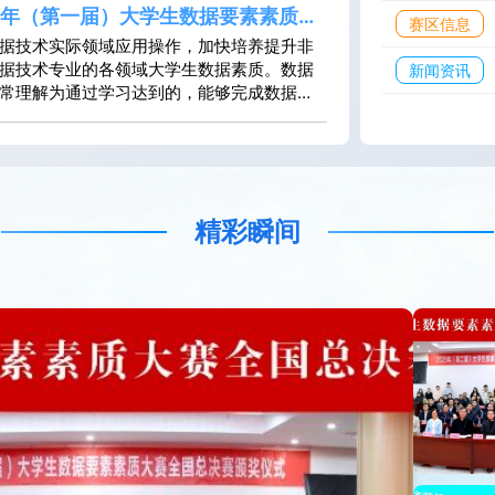
在校大学生的数据处理与分析的专业技能，
境，保障大赛有序开展，现将2026年（第三
24年（第一届）大学生数据要素素质大
赛区信息
生的自主学习热情和潜能，培养学生的团队
学生数据要素素质大赛相关事项通知如下：
据技术实际领域应用操作，加快培养提升非
识和创新精神，提高学生的实践能力和综合
赛宗旨意义“以数为据，真学实干，提升素
据技术专业的各领域大学生数据素质。数据
新闻资讯
拓展就业渠道。同时，为各高校相关专业教
进就业”。秉承“思政引领-协同创新”的三全育
常理解为通过学习达到的，能够完成数据
业提供交流互动平台，构建校企合作与共建
，引进优秀行业企业资源，以数据产业发展
）相关活动的基本能力。其中，数据活动一
，推动各高校相关的学科建设、师资培训和
场景开发为导向，融“产、学、研、用、教、
取数据，并从中发现解决问题信息的活动，
 革，不断提升相关专业人才的培养质量和就
一体，提升统计、财经、政法、理工、农林、
术开发及其各领域应用两个方面。技术开发
力。参赛高校：268 所报名队伍：2619 支
传媒、艺术文体以及数据科学、人工智能等
备系统化训练的专业素质；技术的领域应用
校大学生的数据处理与分析专业技能，激发
非数字数据技术专业的各领域人员需要具备
习热情和潜能，培养跨学科团队协作意识和
精彩瞬间
加数据技术应用活动的基本能力。目前一般
神，提高实践能力和就业水平。同时，搭建
域人员的数据技术应用素质简称为数据素
作与共建平台，对接国家数据局“数据要素
赛高校：108 所报名队伍：696 支
赛，推动高校学科建设、师资培训和课程改
升人才培养质量和就业竞争力。二、举办单
单位：全国数据工程教学联盟承办单位：天
大学（总决赛），各赛区承办高校（分赛区
三、竞赛组委会大赛组织委员会：由全国数
教学联盟成员单位、各分赛区负责单位、相
及科研院所、数据要素产业大中型企业、市
数据局及大数据中心等组成。组委会秘书
西财经大学、天津财经大学、成都信息工程