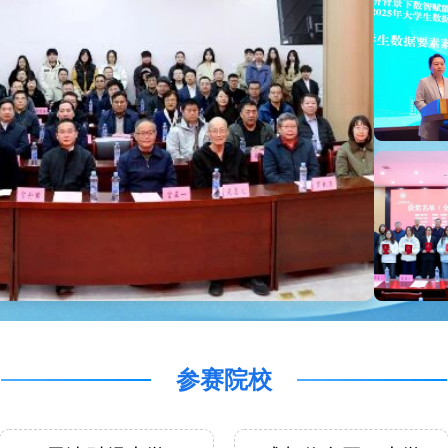
河南大学、湖北经济学院、内蒙古财经大
南财经大学、中南财经政法大学、浙江工商
浙江财经大学、郑州大学、重庆工商大学。
赛对象大赛面向国内高等院校全日制在校学
括研究生、本科生、专科生，具体要求如
. 组队规则：各学校自由组队，每支参赛队伍
3-5人，允许校内跨年级、跨学院、跨专业组
得跨校组队；专科生不得跨学历层次组队。
能参加一支队伍，每支队伍至少有1名且最多
指导教师，指导教师须为队员所在高校在职教
. 学籍要求：报名参赛的学生在报名时须具备
籍；已毕业2年内但尚未就业的大学生可与在
队参赛。3. 信息真实性：参赛选手应保证报
真实、准确、有效，上传作品时需在大赛指
提供学生证等有效证明材料。4. 赛道设置：
和研究生仅可参加各省赛区竞赛，不得报名
育赛区；高职高专高校参赛队统一纳入职业
区，不得报名各省赛区。五、报名方式1. 报
参赛院校
：参赛队伍通过大赛指定平台自主注册报
学校需指定一名竞赛负责人，负责组织本校
相关协调工作，各院校负责人联系方式由大
会另行公布。2. 报名费用：本次大赛暂不收