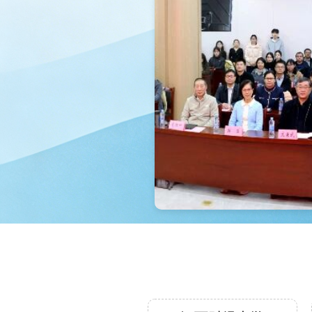
大学、
学、西
大学、
四、参
生，包
下：1
人数为
队，不
每人只
有2名
师。2
在校学
校生组
名信息
定平台
本科生
职业教
教育赛
名组织
名，各
报名及
赛组委