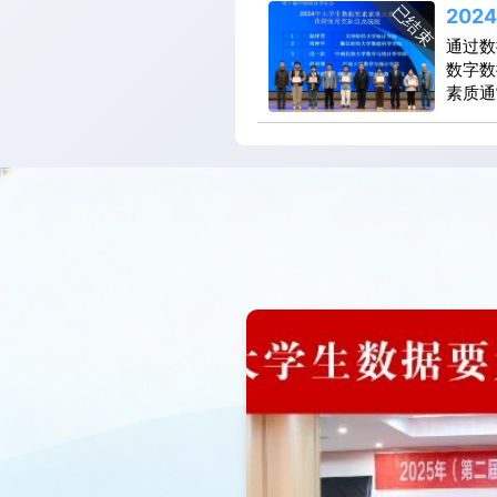
各专业
已结束
竞赛环
20
激发学
届）大
赛
通过数
协作意
一、竞
数字数
素质，
质，促
素质通
师和企
人理念
（要素
的纽带
和应用
般指获
课程改
赛”为
包括技
业竞争
医药、
需要具
专业在
则强调
自主学
能够参
创新精
将各领
校企合
质。参
X”大
革，提
位主办
津财经
比赛）
据工程
关高校
级以上
处：江