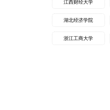
江西财经大学
取报名
网站（h
交。参
湖北经济学院
队员及
联系方
上传证
真实信
浙江工商大学
组委会
明：允
在地区
责，按
每支队
交流渠
下沟通
赛道分
道，两
理、决
重庆芝诺大数
目的，
据有限公司
使用价
究性质
上赛题