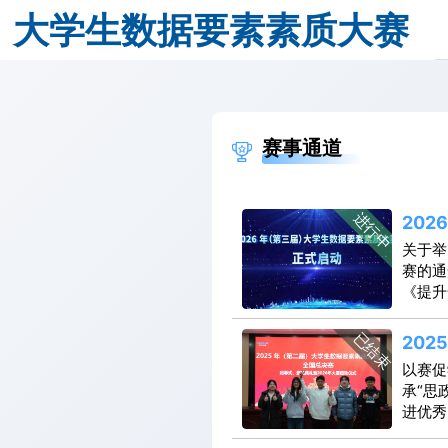
大学生数据要素素质大赛
赛事通道
进行中
20
赛
关于举
2025 年（第二届）大学生数据要素素
赛的通
《提升
2025年12月6日至7日，第二届大学生数据要素素质大
神，提
门大学教授曾五一，中国人民大学教授吴喜之，东北财经大
行业融
已结束
20
相关活动。
术的良
赛
以赛促
集、数
承“思
门解决
进优秀
发起举
为导向
大赛理