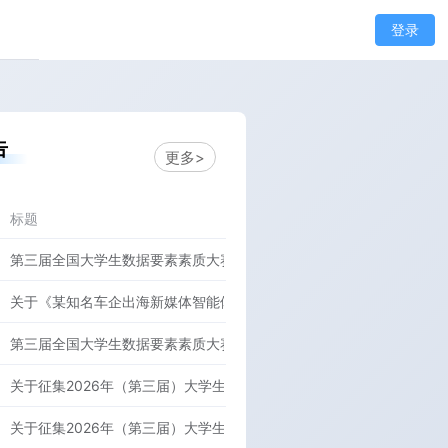
登录
告
更多>
标题
第三届全国大学生数据要素素质大赛广东赛区作品提交截止时间
、国家统计局原总工程师文兼武，天津财经大学肖红叶教授，厦
关于《某知名车企出海新媒体智能体系统》赛题数据集更新的紧急通知
，江西财经大学副校长贺丹君以及大赛组委会成员等出席大赛
第三届全国大学生数据要素素质大赛广东赛区已正式开赛，还可报名！
关于征集2026年（第三届）大学生数据要素素质大赛湖南赛区赛题的
关于征集2026年（第三届）大学生数据要素素质大赛陕西赛区赛题的